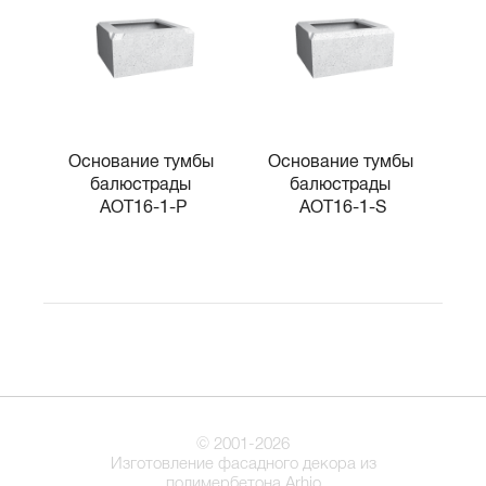
Основание тумбы 
Основание тумбы 
балюстрады 
балюстрады 
AOT16-1-P
AOT16-1-S
© 2001-2026
Изготовление фасадного декора из
полимербетона Arhio